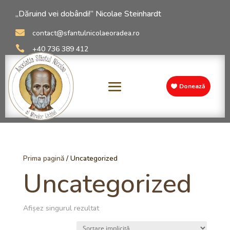
„Dăruind vei dobândi!” Nicolae Steinhardt

contact@sfantulnicolaeoradea.ro

+40 736 389 412
Donează
Prima pagină
/ Uncategorized
Uncategorized
Afișez singurul rezultat