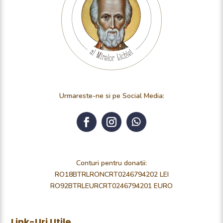
Urmareste-ne si pe Social Media:
Conturi pentru donatii:
RO18BTRLRONCRT0246794202 LEI
RO92BTRLEURCRT0246794201 EURO
Link-Uri Utile