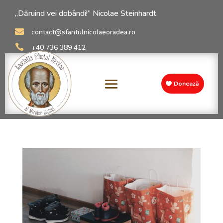
„Dăruind vei dobândi!” Nicolae Steinhardt

contact@sfantulnicolaeoradea.ro

+40 736 389 412
Donează