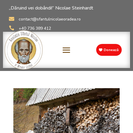
„Dăruind vei dobândi!” Nicolae Steinhardt

contact@sfantulnicolaeoradea.ro

+40 736 389 412
Donează