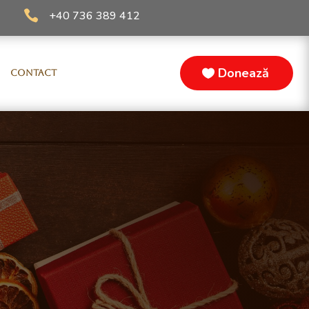

+40 736 389 412
Donează
CONTACT