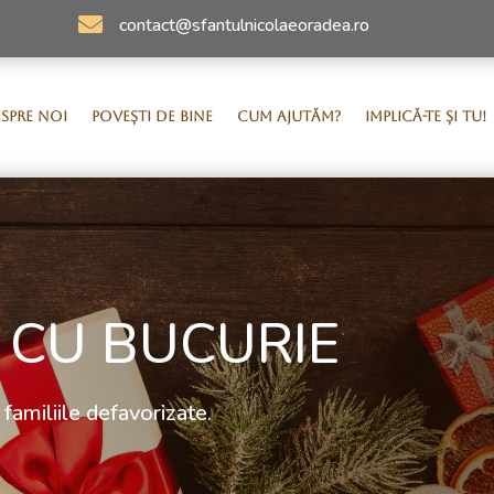

contact@sfantulnicolaeoradea.ro
SPRE NOI
POVEȘTI DE BINE
CUM AJUTĂM?
IMPLICĂ-TE ȘI TU!
 CU BUCURIE
 familiile defavorizate.