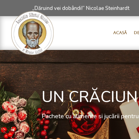
„Dăruind vei dobândi!” Nicolae Steinhardt
ACASĂ
DE
UN CRĂCIUN
Pachete cu alimente si jucării pentru