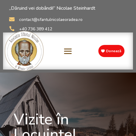
„Dăruind vei dobândi!” Nicolae Steinhardt

contact@sfantulnicolaeoradea.ro

+40 736 389 412
Donează
Vizite în
Locuințel